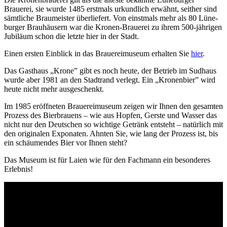
Brauerei, sie wurde 1485 erst­mals urkund­lich erwähnt, seither sind
sämt­liche Brau­meister über­liefert. Von einst­mals mehr als 80 Lüne­
burger Brauhäusern war die Kronen-Brauerei zu ihrem 500-jährigen
Jubi­läum schon die letzte hier in der Stadt.
Einen ersten Einblick in das Brauereimuseum erhalten Sie
hier
.
Das Gasthaus „Krone” gibt es noch heute, der Betrieb im Sud­haus
wurde aber 1981 an den Stadt­rand verlegt. Ein „Kronenbier” wird
heute nicht mehr ausge­schenkt.
Im 1985 eröff­neten Brauerei­museum zeigen wir Ihnen den gesamten
Prozess des Bier­brauens – wie aus Hopfen, Gerste und Wasser das
nicht nur den Deut­schen so wichtige Getränk entsteht – natür­lich mit
den origi­nalen Expo­naten. Ahnten Sie, wie lang der Prozess ist, bis
ein schäumen­des Bier vor Ihnen steht?
Das Museum ist für Laien wie für den Fach­mann ein beson­deres
Erlebnis!