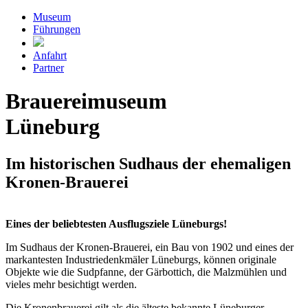
Museum
Führungen
Anfahrt
Partner
Brauerei­museum
Lüneburg
Im historischen Sudhaus der ehemaligen
Kronen-Brauerei
Eines der beliebtesten Ausflugsziele Lüneburgs!
Im Sud­haus der Kronen-Brauerei, ein Bau von 1902 und eines der
markan­testen Industrie­denk­mäler Lüne­burgs, können originale
Objekte wie die Sudpfanne, der Gär­bottich, die Malz­mühlen und
vieles mehr besichtigt werden.
Die Kronen­brauerei gilt als die älteste bekannte Lüne­burger